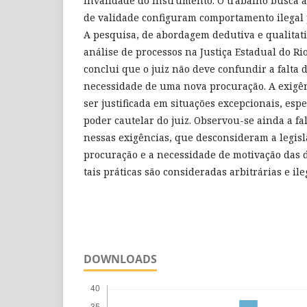
invalidade do instrumento. O trabalho busca an
de validade configuram comportamento ilegal p
A pesquisa, de abordagem dedutiva e qualitat
análise de processos na Justiça Estadual do Ri
conclui que o juiz não deve confundir a falta
necessidade de uma nova procuração. A exigên
ser justificada em situações excepcionais, es
poder cautelar do juiz. Observou-se ainda a f
nessas exigências, que desconsideram a legisl
procuração e a necessidade de motivação das de
tais práticas são consideradas arbitrárias e ile
DOWNLOADS