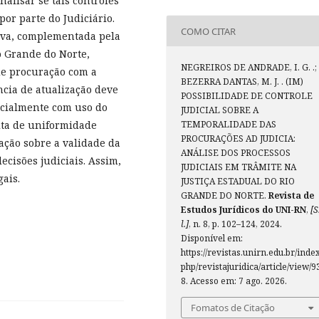
alisar se tais controles
or parte do Judiciário.
COMO CITAR
iva, complementada pela
o Grande do Norte,
NEGREIROS DE ANDRADE, I. G. .;
 de procuração com a
BEZERRA DANTAS, M. J. . (IM)
cia de atualização deve
POSSIBILIDADE DE CONTROLE
pecialmente com uso do
JUDICIAL SOBRE A
alta de uniformidade
TEMPORALIDADE DAS
PROCURAÇÕES AD JUDICIA:
ação sobre a validade da
ANÁLISE DOS PROCESSOS
cisões judiciais. Assim,
JUDICIAIS EM TRÂMITE NA
gais.
JUSTIÇA ESTADUAL DO RIO
GRANDE DO NORTE.
Revista de
Estudos Jurídicos do UNI-RN
,
[S
l.]
, n. 8, p. 102–124, 2024.
Disponível em:
https://revistas.unirn.edu.br/index
php/revistajuridica/article/view/9
8. Acesso em: 7 ago. 2026.
Fomatos de Citação