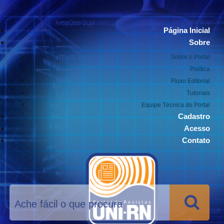
Página Inicial
Sobre
Sobre o Portal
Política
Fluxo Editorial
Tutoriais
Equipe Técnica do Portal
Cadastro
Acesso
Contato